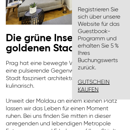
Registrieren Sie
sich über unsere
Website für das
Guestbook-
Die grüne Insel in der
Programm und
erhalten Sie 5 %
goldenen Stadt
Ihres
Buchungswerts
Prag hat eine bewegte Vergangenheit und
zurück.
eine pulsierende Gegenwart. Die goldene
Stadt fasziniert architektonisch, kulturell und
GUTSCHEIN
kulinarisch.
KAUFEN
Unweit der Moldau an einem kleinen Platz
lassen wir das Leben für einen Moment
ruhen. Bei uns finden Sie mitten in dieser
anregenden und lebendigen Metropole