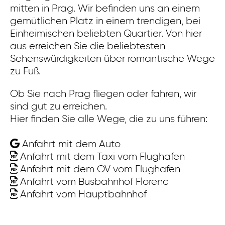
mitten in Prag. Wir befinden uns an einem
Ei
gemütlichen Platz in einem trendigen, bei
di
Einheimischen beliebten Quartier. Von hier
Re
aus erreichen Sie die beliebtesten
mi
Sehenswürdigkeiten über romantische Wege
K
zu Fuß.
di
un
Ob Sie nach Prag fliegen oder fahren, wir
St
sind gut zu erreichen.
Hier finden Sie alle Wege, die zu uns führen:
Ob
si
Anfahrt mit dem Auto
Hi
Anfahrt mit dem Taxi vom Flughafen
Anfahrt mit dem ÖV vom Flughafen
Anfahrt vom Busbahnhof Florenc
Anfahrt vom Hauptbahnhof