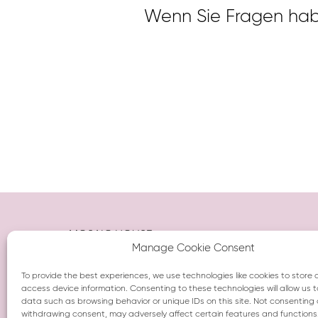
Wenn Sie Fragen habe
MOSAIC HOUSE s.r.o.
Manage Cookie Consent
Odboru 4, 120 00 Prag 2
Tschechische Republik
Tel: +420 277 016 880
To provide the best experiences, we use technologies like cookies to store
access device information. Consenting to these technologies will allow us 
info@mosaichouse.com
data such as browsing behavior or unique IDs on this site. Not consenting 
IN: 28204875, TIN: CZ28204875
withdrawing consent, may adversely affect certain features and functions