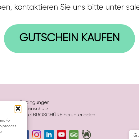
n, kontaktieren Sie uns bitte unter s
GUTSCHEIN KAUFEN
Bedingungen
Datenschutz
Hotel BROSCHÜRE herunterladen
 and/or
to process
or
Gu
.