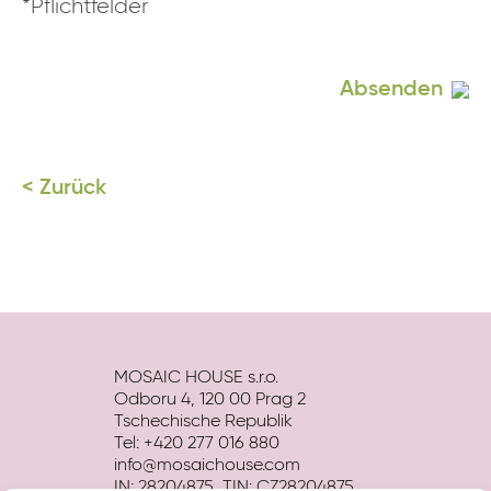
*Pflichtfelder
Absenden
< Zurück
MOSAIC HOUSE s.r.o.
Odboru 4, 120 00 Prag 2
Eva AI
Tschechische Republik
Online
Tel: +420 277 016 880
info@mosaichouse.com
IN: 28204875, TIN: CZ28204875