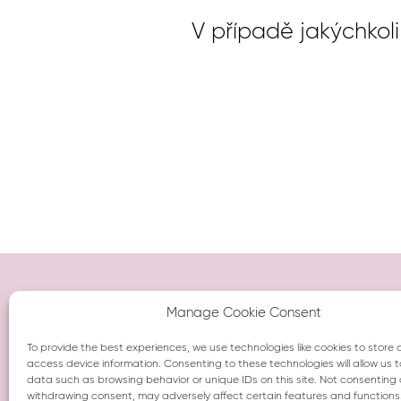
V případě jakýchkol
MOSAIC HOUSE s.r.o.
Manage Cookie Consent
Odborů 4, 120 00 Praha 2
Česká republika
To provide the best experiences, we use technologies like cookies to store
Tel: +420 277 016 880
access device information. Consenting to these technologies will allow us 
info@mosaichouse.com
data such as browsing behavior or unique IDs on this site. Not consenting 
IČO 28204875, DIČ CZ28204875
withdrawing consent, may adversely affect certain features and functions