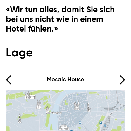
Online
«Wir tun alles, damit Sie sich
Hallo, wie kann ich Ihnen helfen?
bei uns nicht wie in einem
Hotel fühlen.»
Lage
Mosaic House