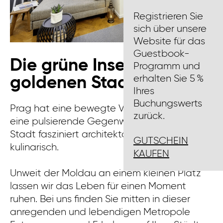
Registrieren Sie
sich über unsere
Website für das
Guestbook-
Die grüne Insel in der
Programm und
erhalten Sie 5 %
goldenen Stadt
Ihres
Buchungswerts
Prag hat eine bewegte Vergangenheit und
zurück.
eine pulsierende Gegenwart. Die goldene
Stadt fasziniert architektonisch, kulturell und
GUTSCHEIN
kulinarisch.
KAUFEN
Unweit der Moldau an einem kleinen Platz
lassen wir das Leben für einen Moment
ruhen. Bei uns finden Sie mitten in dieser
anregenden und lebendigen Metropole