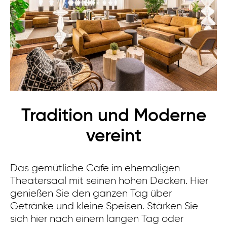
Tradition und Moderne
vereint
De
ei
Das gemütliche Cafe im ehemaligen
mö
Theatersaal mit seinen hohen Decken. Hier
B
genießen Sie den ganzen Tag über
au
Getränke und kleine Speisen. Stärken Sie
Fa
sich hier nach einem langen Tag oder
un