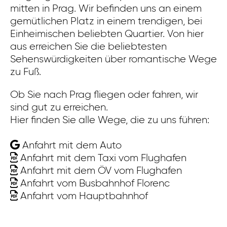
mitten in Prag. Wir befinden uns an einem
Ei
gemütlichen Platz in einem trendigen, bei
di
Einheimischen beliebten Quartier. Von hier
Re
aus erreichen Sie die beliebtesten
mi
Sehenswürdigkeiten über romantische Wege
K
zu Fuß.
di
un
Ob Sie nach Prag fliegen oder fahren, wir
St
sind gut zu erreichen.
Hier finden Sie alle Wege, die zu uns führen:
Ob
si
Anfahrt mit dem Auto
Hi
Anfahrt mit dem Taxi vom Flughafen
Anfahrt mit dem ÖV vom Flughafen
Anfahrt vom Busbahnhof Florenc
Anfahrt vom Hauptbahnhof