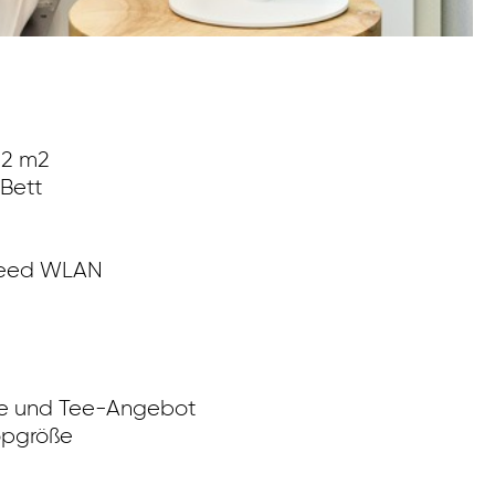
22 m2
Co
Bett
di
g
m
speed WLAN
e und Tee-Angebot
opgröße