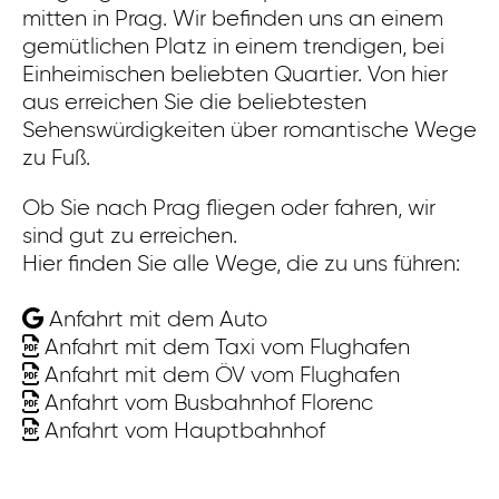
mitten in Prag. Wir befinden uns an einem
Ei
gemütlichen Platz in einem trendigen, bei
di
Einheimischen beliebten Quartier. Von hier
Re
aus erreichen Sie die beliebtesten
mi
Sehenswürdigkeiten über romantische Wege
K
zu Fuß.
di
un
Ob Sie nach Prag fliegen oder fahren, wir
St
sind gut zu erreichen.
Hier finden Sie alle Wege, die zu uns führen:
Ob
si
Anfahrt mit dem Auto
Hi
Anfahrt mit dem Taxi vom Flughafen
Anfahrt mit dem ÖV vom Flughafen
Anfahrt vom Busbahnhof Florenc
Anfahrt vom Hauptbahnhof