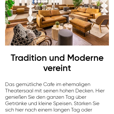
Tradition und Moderne
vereint
De
ei
Das gemütliche Cafe im ehemaligen
mö
Theatersaal mit seinen hohen Decken. Hier
B
genießen Sie den ganzen Tag über
au
Getränke und kleine Speisen. Stärken Sie
Fa
sich hier nach einem langen Tag oder
un