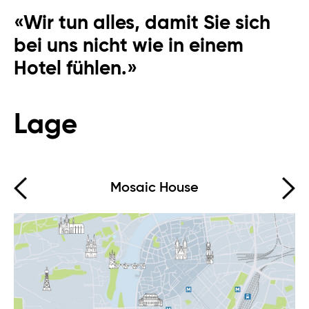
Online
«Wir tun alles, damit Sie sich
Hallo, wie kann ich Ihnen helfen?
bei uns nicht wie in einem
Hotel fühlen.»
Lage
Mosaic House