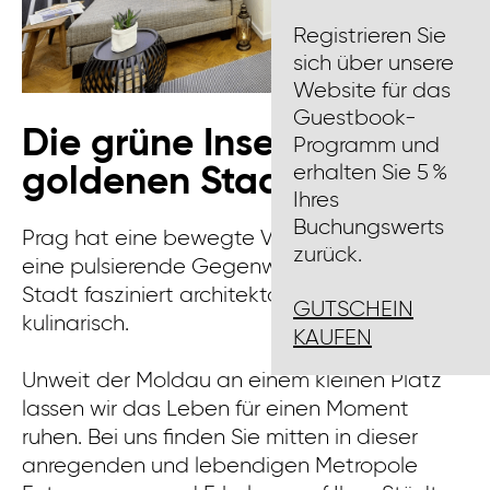
Registrieren Sie
sich über unsere
Website für das
Guestbook-
Die grüne Insel in der
Programm und
erhalten Sie 5 %
goldenen Stadt
Ihres
Buchungswerts
Prag hat eine bewegte Vergangenheit und
zurück.
eine pulsierende Gegenwart. Die goldene
Stadt fasziniert architektonisch, kulturell und
GUTSCHEIN
kulinarisch.
KAUFEN
Unweit der Moldau an einem kleinen Platz
lassen wir das Leben für einen Moment
ruhen. Bei uns finden Sie mitten in dieser
anregenden und lebendigen Metropole