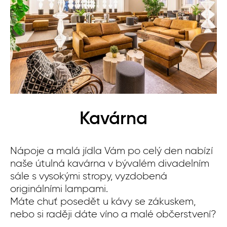
Kavárna
Nápoje a malá jídla Vám po celý den nabízí
Id
naše útulná kavárna v bývalém divadelním
ne
sále s vysokými stropy, vyzdobená
na
originálními lampami.
ko
Máte chuť posedět u kávy se zákuskem,
pl
nebo si raději dáte víno a malé občerstvení?