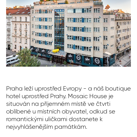
Praha leží uprostřed Evropy - a náš boutique
Pě
hotel uprostřed Prahy. Mosaic House je
Je
situován na příjemném místě ve čtvrti
mo
oblíbené u místních obyvatel, odkud se
Če
romantickými uličkami dostanete k
Mě
nejvyhlášenějším památkám.
mo
če