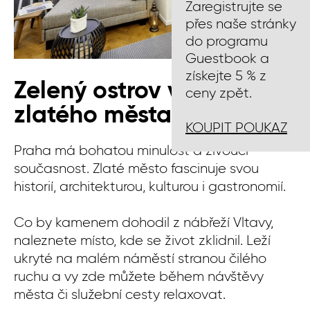
Zaregistrujte se
přes naše stránky
do programu
Guestbook a
získejte 5 % z
Zelený ostrov v srdci
ceny zpět.
zlatého města
KOUPIT POUKAZ
Praha má bohatou minulost a živoucí
současnost. Zlaté město fascinuje svou
historií, architekturou, kulturou i gastronomií.
Co by kamenem dohodil z nábřeží Vltavy,
naleznete místo, kde se život zklidnil. Leží
ukryté na malém náměstí stranou čilého
ruchu a vy zde můžete během návštěvy
města či služební cesty relaxovat.