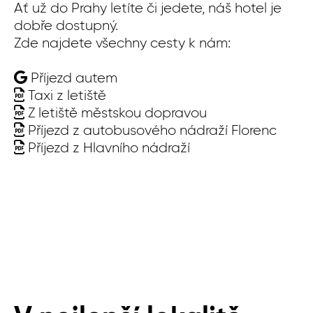
Ať už do Prahy letíte či jedete, náš hotel je
t
dobře dostupný.
14
Zde najdete všechny cesty k nám:
Příjezd autem
Taxi z letiště
Ať
Z letiště městskou dopravou
do
Příjezd z autobusového nádraží Florenc
Zd
Příjezd z Hlavního nádraží