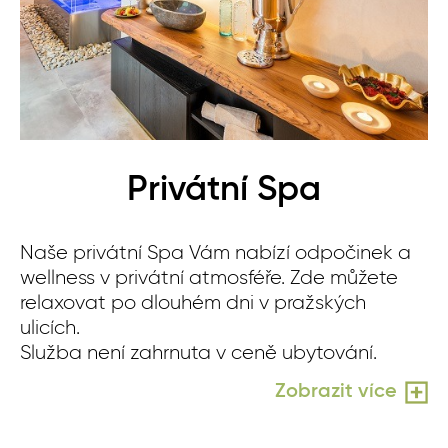
Privátní Spa
Naše privátní Spa Vám nabízí odpočinek a
Od
wellness v privátní atmosféře. Zde můžete
ne
relaxovat po dlouhém dni v pražských
fi
ulicích.
po
Služba není zahrnuta v ceně ubytování.
Sl
Zobrazit více