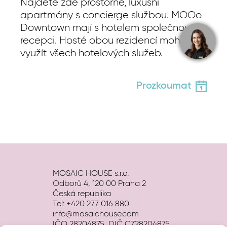
Najdete zde prostorné, luxusní
apartmány s concierge službou. MOOo
Downtown mají s hotelem společnou
recepci. Hosté obou rezidencí mohou
využít všech hotelových služeb.
Prozkoumat
MOSAIC HOUSE s.r.o.
Odborů 4, 120 00 Praha 2
Česká republika
Tel: +420 277 016 880
info@mosaichouse.com
IČO 28204875, DIČ CZ28204875