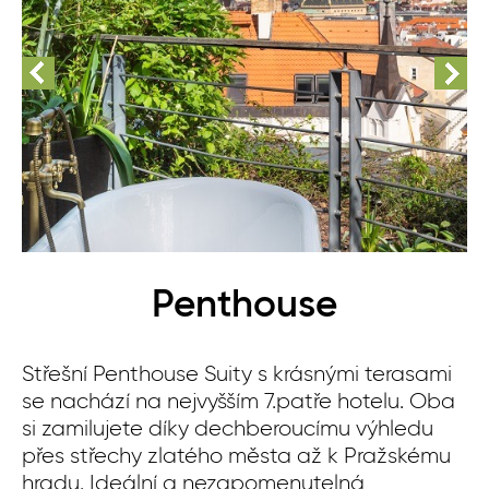
Penthouse
Střešní Penthouse Suity s krásnými terasami
se nachází na nejvyšším 7.patře hotelu. Oba
si zamilujete díky dechberoucímu výhledu
přes střechy zlatého města až k Pražskému
hradu. Ideální a nezapomenutelná