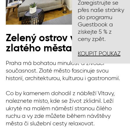
Zaregistrujte se
přes naše stránky
do programu
Guestbook a
získejte 5 % z
Zelený ostrov v srdci
ceny zpět.
zlatého města
KOUPIT POUKAZ
Praha má bohatou minulost a živoucí
současnost. Zlaté město fascinuje svou
historií, architekturou, kulturou i gastronomií.
Co by kamenem dohodil z nábřeží Vltavy,
naleznete místo, kde se život zklidnil. Leží
ukryté na malém náměstí stranou čilého
ruchu a vy zde můžete během návštěvy
města či služební cesty relaxovat.