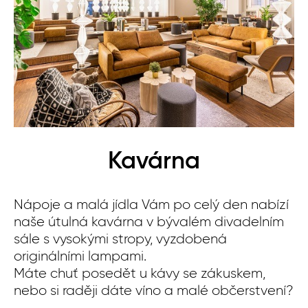
Kavárna
Nápoje a malá jídla Vám po celý den nabízí
Id
naše útulná kavárna v bývalém divadelním
ne
sále s vysokými stropy, vyzdobená
na
originálními lampami.
ko
Máte chuť posedět u kávy se zákuskem,
pl
nebo si raději dáte víno a malé občerstvení?