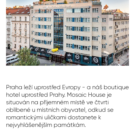
Praha leží uprostřed Evropy - a náš boutique
Pě
hotel uprostřed Prahy. Mosaic House je
Je
situován na příjemném místě ve čtvrti
mo
oblíbené u místních obyvatel, odkud se
Če
romantickými uličkami dostanete k
Mě
nejvyhlášenějším památkám.
mo
če