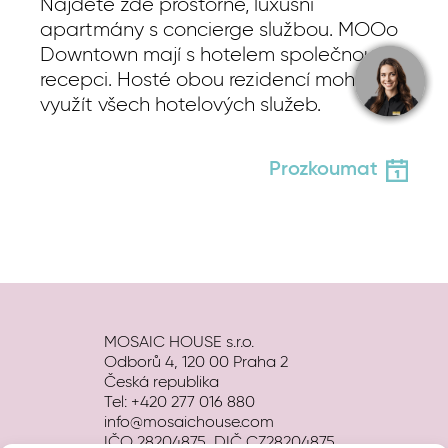
Najdete zde prostorné, luxusní
apartmány s concierge službou. MOOo
Downtown mají s hotelem společnou
recepci. Hosté obou rezidencí mohou
využít všech hotelových služeb.
Prozkoumat
MOSAIC HOUSE s.r.o.
Odborů 4, 120 00 Praha 2
Česká republika
Tel: +420 277 016 880
info@mosaichouse.com
IČO 28204875, DIČ CZ28204875