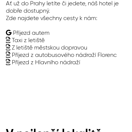
Ať už do Prahy letíte či jedete, náš hotel je
t
dobře dostupný.
14
Zde najdete všechny cesty k nám:
Příjezd autem
Taxi z letiště
Ať
Z letiště městskou dopravou
do
Příjezd z autobusového nádraží Florenc
Zd
Příjezd z Hlavního nádraží