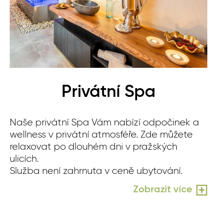
Privátní Spa
Naše privátní Spa Vám nabízí odpočinek a
Od
wellness v privátní atmosféře. Zde můžete
ne
relaxovat po dlouhém dni v pražských
fi
ulicích.
po
Služba není zahrnuta v ceně ubytování.
Sl
Zobrazit více