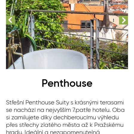
Penthouse
Střešní Penthouse Suity s krásnými terasami
se nachází na nejvyšším 7.patře hotelu. Oba
si zamilujete díky dechberoucímu výhledu
přes střechy zlatého města až k Pražskému
hradu. Ideální a nezapomenutelná